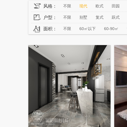
风格：
不限
现代
欧式
田园
户型：
不限
别墅
复式
跃式
面积：
不限
60㎡以下
60-90㎡