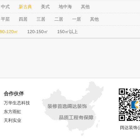
中式
新古典
美式
地中海
其他
平层
四居
三居
二居
一居
其他
90-120㎡
120-150㎡
150㎡以上
合作伙伴
万华生态科技
东方雨虹
天利实业
阔达装