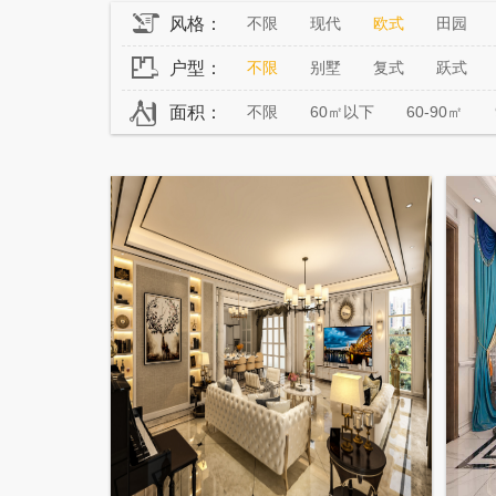
风格：
不限
现代
欧式
田园
户型：
不限
别墅
复式
跃式
面积：
不限
60㎡以下
60-90㎡