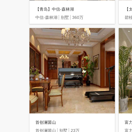
【青岛】中信-森林湖
【
中信-森林湖
别墅
360万
碧
首创澜茵山
富
首创澜茵山
别墅
23万
富