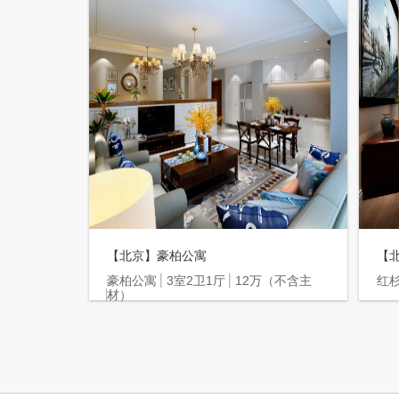
【北京】豪柏公寓
【
豪柏公寓
3室2卫1厅
12万（不含主
红
材）