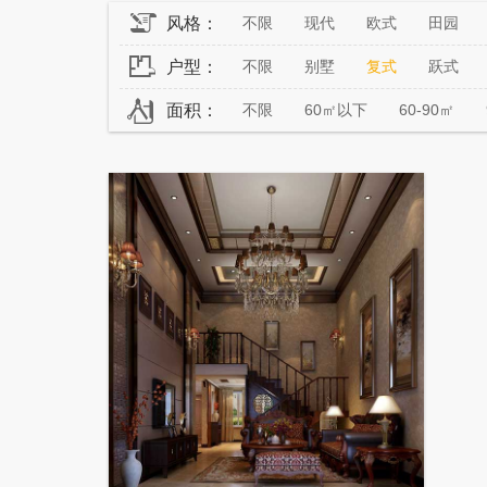
风格：
不限
现代
欧式
田园
户型：
不限
别墅
复式
跃式
面积：
不限
60㎡以下
60-90㎡