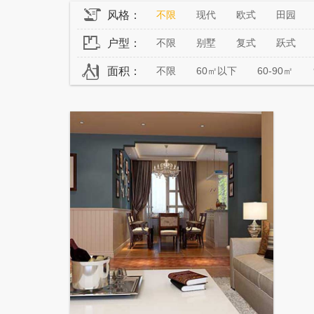
风格：
不限
现代
欧式
田园
户型：
不限
别墅
复式
跃式
面积：
不限
60㎡以下
60-90㎡