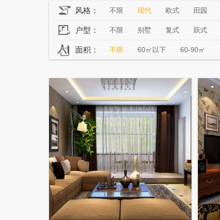
风格：
不限
现代
欧式
田园
户型：
不限
别墅
复式
跃式
面积：
不限
60㎡以下
60-90㎡