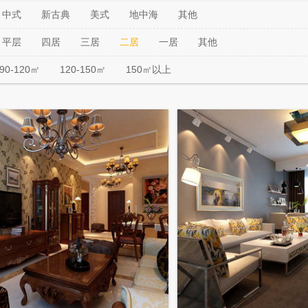
中式
新古典
美式
地中海
其他
平层
四居
三居
二居
一居
其他
90-120㎡
120-150㎡
150㎡以上