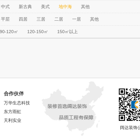
中式
新古典
美式
地中海
其他
平层
四居
三居
二居
一居
其他
90-120㎡
120-150㎡
150㎡以上
合作伙伴
万华生态科技
东方雨虹
天利实业
阔达装