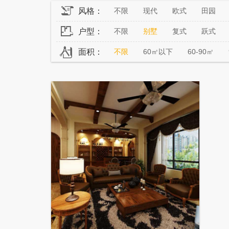
风格：
不限
现代
欧式
田园
户型：
不限
别墅
复式
跃式
面积：
不限
60㎡以下
60-90㎡